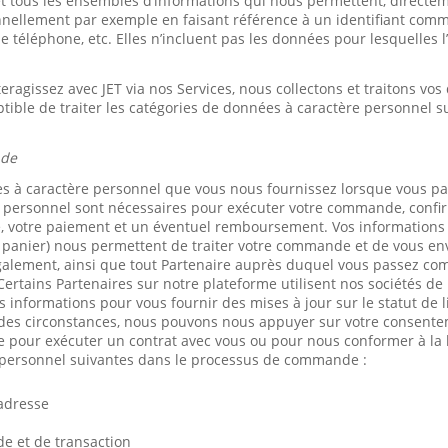
et tous les ensembles d’informations qui nous permettent, directe
onnellement par exemple en faisant référence à un identifiant co
téléphone, etc. Elles n’incluent pas les données pour lesquelles l’
eragissez avec JET via nos Services, nous collectons et traitons vo
tible de traiter les catégories de données à caractère personnel su
nde
es à caractère personnel que vous nous fournissez lorsque vous 
 personnel sont nécessaires pour exécuter votre commande, conf
 votre paiement et un éventuel remboursement. Vos informations (t
 panier) nous permettent de traiter votre commande et de vous en
galement, ainsi que tout Partenaire auprès duquel vous passez c
Certains Partenaires sur notre plateforme utilisent nos sociétés de 
os informations pour vous fournir des mises à jour sur le statut de l
es circonstances, nous pouvons nous appuyer sur votre consenteme
e pour exécuter un contrat avec vous ou pour nous conformer à la 
 personnel suivantes dans le processus de commande :
’adresse
 et de transaction