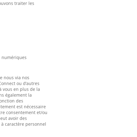
uvons traiter les
es numériques
de nous via nos
 Connect ou d’autres
à vous en plus de la
ons également la
fonction des
itement est nécessaire
otre consentement et/ou
eut avoir des
 à caractère personnel