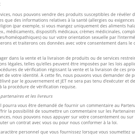
t
rvices, nous pouvons vendre des produits susceptibles de révéler 
es que des informations relatives à la santé (allergies ou exigences
eligion (par exemple, si vous mangez uniquement des aliments hala
 ex., médicaments, dispositifs médicaux, crèmes médicinales, comp
es/homéopathiques) ou sur votre orientation sexuelle par l’interm
terons et traiterons ces données avec votre consentement dans le 
r dans la vente et la livraison de produits ou de services restrei
ons légales, telles qu’elles peuvent être imposées par les lois appl
dures de vérification régissant la vente et la livraison de ces pro
e et de votre identité. À cette fin, nous pouvons vous demander de
 délivré par le gouvernement et JET ne sera pas tenu d’exécuter et d
à la procédure de vérification requise.
artenaires et les livreurs
l pourra vous être demandé de fournir un commentaire au Partena
frir la possibilité de soumettre un commentaire sur les Partenaires
ances, nous pouvons nous appuyer sur votre consentement ou sur le
uter un contrat avec vous ou pour nous conformer à la loi.
à caractère personnel que vous fournissez lorsque vous soumettez