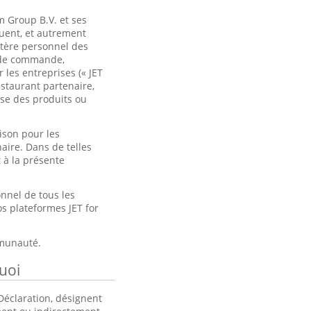
m Group B.V. et ses
ulguent, et autrement
ctère personnel des
b de commande,
r les entreprises (« JET
estaurant partenaire,
ose des produits ou
ison pour les
ire. Dans de telles
 à la présente
nnel de tous les
os plateformes JET for
mmunauté.
uoi
Déclaration, désignent