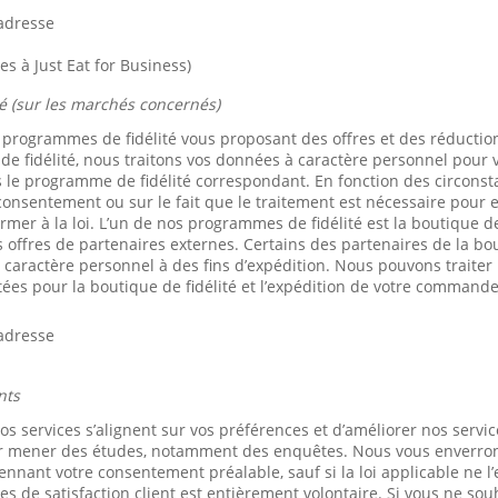
’adresse
les à Just Eat for Business)
é (sur les marchés concernés)
 programmes de fidélité vous proposant des offres et des réduction
e fidélité, nous traitons vos données à caractère personnel pour 
s le programme de fidélité correspondant. En fonction des circons
onsentement ou sur le fait que le traitement est nécessaire pour 
mer à la loi. L’un de nos programmes de fidélité est la boutique de
 offres de partenaires externes. Certains des partenaires de la bou
caractère personnel à des fins d’expédition. Nous pouvons traiter
tées pour la boutique de fidélité et l’expédition de votre commande
’adresse
nts
nos services s’alignent sur vos préférences et d’améliorer nos servic
ur mener des études, notamment des enquêtes. Nous vous enverro
ant votre consentement préalable, sauf si la loi applicable ne l’
s de satisfaction client est entièrement volontaire. Si vous ne sou