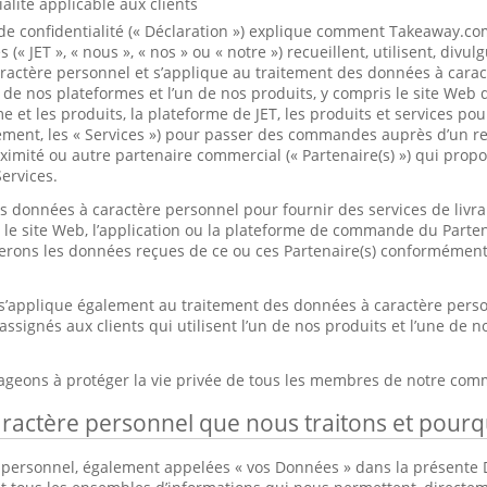
alité applicable aux clients
de confidentialité (« Déclaration ») explique comment Takeaway.co
ées (« JET », « nous », « nos » ou « notre ») recueillent, utilisent, div
aractère personnel et s’applique au traitement des données à cara
une de nos plateformes et l’un de nos produits, y compris le site We
me et les produits, la plateforme de JET, les produits et services pou
ivement, les « Services ») pour passer des commandes auprès d’un r
ximité ou autre partenaire commercial (« Partenaire(s) ») qui prop
Services.
s données à caractère personnel pour fournir des services de livra
e site Web, l’application ou la plateforme de commande du Partena
terons les données reçues de ce ou ces Partenaire(s) conformément
 s’applique également au traitement des données à caractère perso
assignés aux clients qui utilisent l’un de nos produits et l’une de n
ageons à protéger la vie privée de tous les membres de notre co
ractère personnel que nous traitons et pourq
 personnel, également appelées « vos Données » dans la présente 