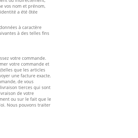
ment ou indirectement,
mme vos nom et prénom,
identité a été ôtée
s données à caractère
ivantes à des telles fins
passez votre commande.
irmer votre commande et
elles que les articles
voyer une facture exacte.
ommande, de vous
livraison tierces qui sont
ivraison de votre
nt ou sur le fait que le
loi. Nous pouvons traiter