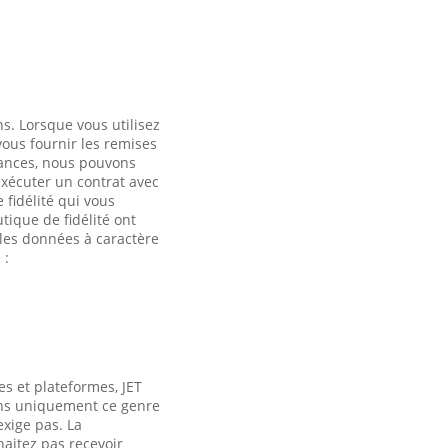
s. Lorsque vous utilisez
vous fournir les remises
tances, nous pouvons
exécuter un contrat avec
 fidélité qui vous
tique de fidélité ont
 les données à caractère
 :
es et plateformes, JET
ns uniquement ce genre
exige pas. La
haitez pas recevoir